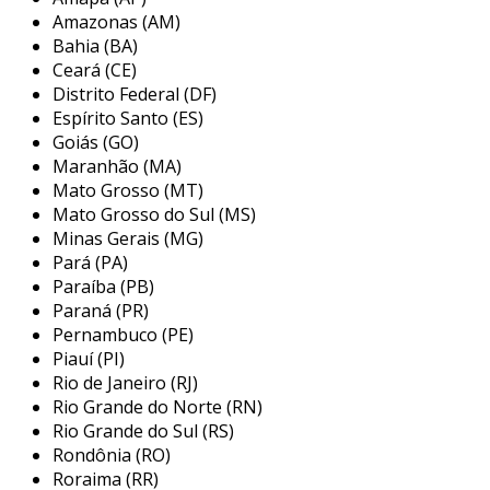
deles uma escolha popular em várias áreas.
Amazonas (AM)
Bahia (BA)
características dos clips fixadores
Ceará (CE)
Distrito Federal (DF)
os clips fixadores têm algumas características
Espírito Santo (ES)
que os tornam bastante procurados. entre as
Goiás (GO)
principais, destacam-se:
Maranhão (MA)
Mato Grosso (MT)
durabilidade
: feitos de materiais
Mato Grosso do Sul (MS)
resistentes, suportam longos períodos de
Minas Gerais (MG)
uso sem perder a eficiência.
Pará (PA)
versatilidade
: podem ser utilizados em
Paraíba (PB)
múltiplas aplicações, desde setor
Paraná (PR)
automotivo até eletroeletrônicos.
Pernambuco (PE)
Piauí (PI)
fácil instalação
: a maioria pode ser
Rio de Janeiro (RJ)
instalada sem ferramentas específicas, o
Rio Grande do Norte (RN)
que economiza tempo e mão de obra.
Rio Grande do Sul (RS)
Rondônia (RO)
essas características conduzem a uma ampla
Roraima (RR)
aceitação dos clips nas indústrias.