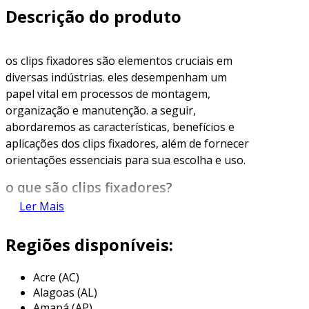
Descrição do produto
os clips fixadores são elementos cruciais em
diversas indústrias. eles desempenham um
papel vital em processos de montagem,
organização e manutenção. a seguir,
abordaremos as características, benefícios e
aplicações dos clips fixadores, além de fornecer
orientações essenciais para sua escolha e uso.
o que são clips fixadores?
Ler Mais
os clips fixadores são dispositivos pequenos,
geralmente feitos de metal ou plástico,
Regiões disponíveis:
utilizados para unir ou assegurar
componentes. eles garantem que partes
Acre (AC)
permaneçam no lugar, evitando movimentos
Alagoas (AL)
indesejados. sua simplicidade e eficácia fazem
Amapá (AP)