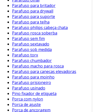
Vantagens da Desidrogenação de
Parafuso para britador
Parafinas
Parafuso para drywall
Parafuso para suporte
O processo de desidrogenação oferece diversas
Parafuso para telha
vantagens que o tornam atrativo para as
Parafuso philips cabeça chata
indústrias petroquímicas:
Parafuso rosca soberba
Parafuso sem fim
Eficiência Energética:
Parafuso sextavado
Parafuso sob medida
O processo é energeticamente
Parafuso torx
eficiente, especialmente quando
Parafuso chumbador
utiliza catalisadores avançados.
Parafuso macho para rosca
Maior Rendimento:
Parafuso para canecas elevadoras
Parafuso para moinho
A utilização de catalisadores
Parafuso prisioneiro
específicos pode aumentar
Parafuso usinado
consideravelmente o rendimento de
Pino fixador de etiqueta
olefinas.
Porca com nylon
Porca de ajuste
Sustentabilidade:
Porca de ancoragem