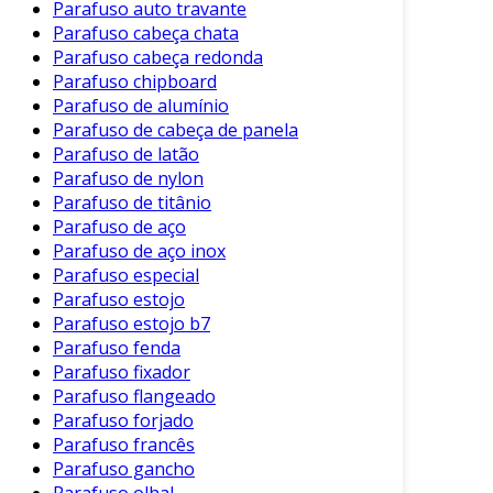
Parafuso auto travante
como gasolina e diesel.
Parafuso cabeça chata
Fabricação de Plásticos:
Parafuso cabeça redonda
Parafuso chipboard
Olefinas são matérias-primas
Parafuso de alumínio
importantes para a fabricação de
Parafuso de cabeça de panela
plásticos, como polietileno e
Parafuso de latão
Parafuso de nylon
polipropileno.
Parafuso de titânio
Química Fina:
Parafuso de aço
Parafuso de aço inox
Compostos obtidos por
Parafuso especial
desidrogenação servem como
Parafuso estojo
intermediários em processos
Parafuso estojo b7
químicos mais complexos, como a
Parafuso fenda
síntese de medicamentos.
Parafuso fixador
Parafuso flangeado
Essas aplicações destacam a relevância do
Parafuso forjado
processo de desidrogenação em impulsionar a
Parafuso francês
indústria química moderna.
Parafuso gancho
Parafuso olhal