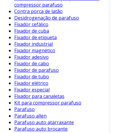
compressor parafuso
Além disso, a desidrogenação pode ser
Contra porca de latão
realizada através de diferentes métodos, sendo
Desidrogenação de parafuso
os mais comuns os métodos catalíticos. A
Fixador cefálico
utilização de catalisadores é fundamental para
Fixador de cuba
aumentar a eficiência do processo e a
Fixador de etiqueta
seletividade dos produtos obtidos.
Fixador industrial
Fixador magnético
Importância da Desidrogenação na
Fixador adesivo
Indústria
Fixador de cabo
Fixador de parafuso
A desidrogenação de parafinas desempenha
Fixador de tubo
um papel vital em diversos setores industriais.
Fixador elétrico
Entre suas principais aplicações, podemos
Fixador especial
destacar:
Fixador para canaletas
Kit para compressor parafuso
Produção de Combustíveis:
Parafuso
Parafuso allen
As olefinas resultantes da
Parafuso auto atarraxante
desidrogenação são usadas na
Parafuso auto brocante
produção de combustíveis líquidos,