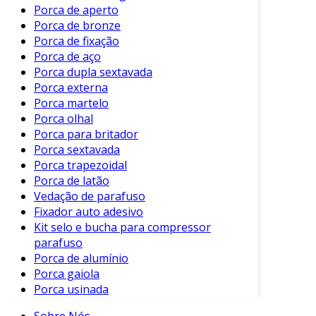
Porca de aperto
A conversão de parafinas em
Porca de bronze
olefinas pode contribuir para o
Porca de fixação
desenvolvimento de
Porca de aço
biocombustíveis, minimizando a
Porca dupla sextavada
dependência de combustíveis
Porca externa
fósseis.
Porca martelo
Porca olhal
Em resumo, os benefícios do processo de
Porca para britador
desidrogenação vão além da simples
Porca sextavada
transformação de compostos, contribuindo
Porca trapezoidal
para práticas mais sustentáveis na indústria.
Porca de latão
Vedação de parafuso
Métodos de Desidrogenação
Fixador auto adesivo
Kit selo e bucha para compressor
Existem diversos métodos para realizar a
parafuso
desidrogenação de parafinas, incluindo:
Porca de alumínio
Porca gaiola
Desidrogenação Catalítica:
Porca usinada
Este método utiliza catalisadores que
Sobre Nós