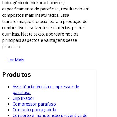
hidrogênio de hidrocarbonetos,
especificamente de parafinas, resultando em
compostos mais insaturados. Essa
transformação é crucial para a produção de
combustíveis, solventes e matérias-primas
químicas. Neste texto, abordaremos os
principais aspectos e vantagens desse
processo.
O Que é Desidrogenação?
Ler Mais
A desidrogenação é uma reação química onde
Produtos
hidrogênio é removido de uma molécula. No
caso das parafinas, que são alcanos saturados,
este processo resulta em olefinas. As olefinas,
Assistência técnica compressor de
parafuso
por sua vez, são compostos químicos com uma
Clip fixador
ou mais ligações duplas entre átomos de
Compressor parafuso
carbono, o que as torna mais reativas que suas
Conjunto porca gaiola
contrapartes saturadas.
Conserto e manutenção preventiva de