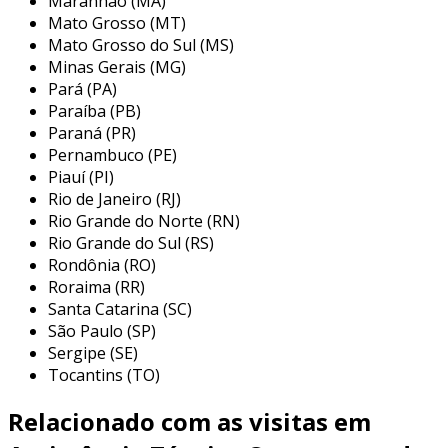
Maranhão (MA)
possível por meio de um diagnóstico de
Mato Grosso (MT)
manutenção detalhado. essa abordagem
Mato Grosso do Sul (MS)
permite que intervenções precisas sejam
Minas Gerais (MG)
realizadas, assegurando que o compressor
Pará (PA)
opere em sua capacidade máxima.
Paraíba (PB)
Paraná (PR)
os serviços de manutenção de compressor de
Pernambuco (PE)
ar parafuso incluem desde reparos pontuais
Piauí (PI)
até consertos gerais, sempre com o objetivo de
Rio de Janeiro (RJ)
restaurar o equipamento à sua plenitude.
Rio Grande do Norte (RN)
através de um diagnóstico minucioso,
Rio Grande do Sul (RS)
conseguimos identificar as necessidades
Rondônia (RO)
específicas de cada compressor,
Roraima (RR)
proporcionando um atendimento
Santa Catarina (SC)
personalizado e eficaz. com isso, garantimos
São Paulo (SP)
Sergipe (SE)
que o cliente retome suas atividades com um
Tocantins (TO)
equipamento totalmente confiável.
entenda mais sobre a importância
Relacionado com as visitas em
da manutenção de compressor de ar