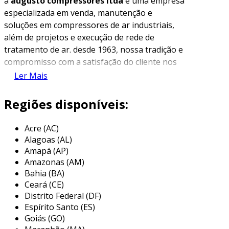
a
augusto compressores ltda
é uma empresa
especializada em venda, manutenção e
soluções em compressores de ar industriais,
além de projetos e execução de rede de
tratamento de ar. desde 1963, nossa tradição e
compromisso com a satisfação do cliente nos
impulsionam a oferecer soluções de qualidade
Ler Mais
a preços justos. trabalhamos com
compressores tradicionais do tipo pistão e
Regiões disponíveis:
também com compressores rotativos
(parafuso), sempre buscando atender às
Acre (AC)
necessidades específicas de cada cliente.
Alagoas (AL)
Amapá (AP)
a manutenção de compressor de ar parafuso é
Amazonas (AM)
um serviço essencial para garantir o
Bahia (BA)
funcionamento adequado e a longevidade do
Ceará (CE)
equipamento. cada componente desse tipo de
Distrito Federal (DF)
compressor possui sua própria especificação, e
Espírito Santo (ES)
a identificação de eventuais problemas só é
Goiás (GO)