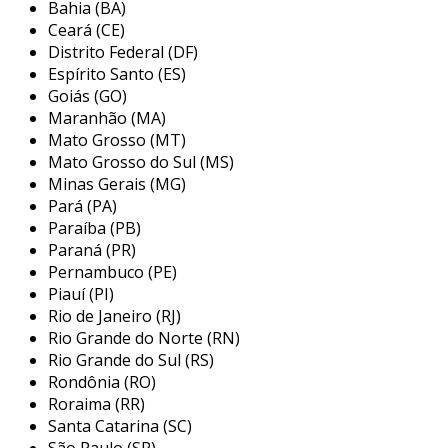
necessidades do mercado.
Bahia (BA)
Ceará (CE)
a manutenção em compressores de ar
Distrito Federal (DF)
parafuso é um serviço essencial para garantir o
Espírito Santo (ES)
funcionamento adequado e prolongar a vida
Goiás (GO)
Maranhão (MA)
útil do equipamento. este serviço de
Mato Grosso (MT)
manutenção preventiva inclui a carga de óleo,
Mato Grosso do Sul (MS)
que pode ser mineral, semissintético ou
Minas Gerais (MG)
sintético, além da troca de filtros de ar, filtros
Pará (PA)
de óleo e filtros separadores de ar/óleo.
Paraíba (PB)
também realizamos reparos de admissão,
Paraná (PR)
reparos de pressão mínima e reparos na
Pernambuco (PE)
válvula termostática, assegurando que cada
Piauí (PI)
componente esteja em perfeito estado de
Rio de Janeiro (RJ)
funcionamento.
Rio Grande do Norte (RN)
Rio Grande do Sul (RS)
entenda mais sobre a importância
Rondônia (RO)
da manutenção em compressores de
Roraima (RR)
ar parafuso
Santa Catarina (SC)
São Paulo (SP)