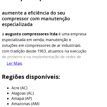
aumente a eficiência do seu
compressor com manutenção
especializada
a
augusto compressores ltda
é uma empresa
especializada em venda, manutenção e
soluções em compressores de ar industriais.
com tradição desde 1963, atuamos na execução
de projetos e na implementação de redes de
tratamento de ar. nossa missão é garantir a
Ler Mais
satisfação do cliente, oferecendo soluções de
qualidade a preços justos, desde o primeiro
Regiões disponíveis:
atendimento até as manutenções pós-
implementação. trabalhamos com
Acre (AC)
compressores tradicionais do tipo pistão e
Alagoas (AL)
também com compressores rotativos
Amapá (AP)
(parafuso), sempre prontos para atender às
Amazonas (AM)