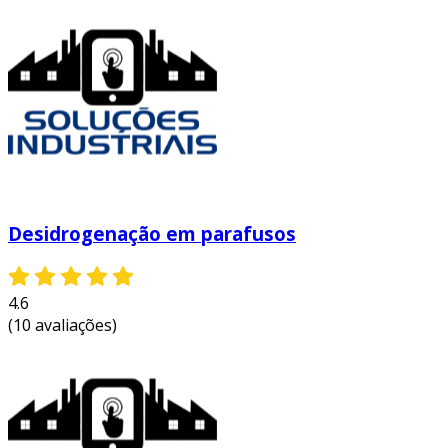
consequentemente, essas características fazem
do parafuso auto brocante uma escolha
confiável para uma variedade de projetos.
benefícios da utilização
a utilização de parafusos auto brocantes para
telhas traz diversos benefícios:
instalação rápida
: a possibilidade de
Desidrogenação em parafusos
instalar diretamente sem pré-furações
agiliza o processo.
menor custo de mão de obra
: com a
4.6
instalação mais rápida, há uma redução
(10 avaliações)
nos custos relacionados à mão de obra.
melhor fixação
: a configuração específica
dos parafusos garante que as telhas
fiquem bem fixadas, evitando vazamentos.