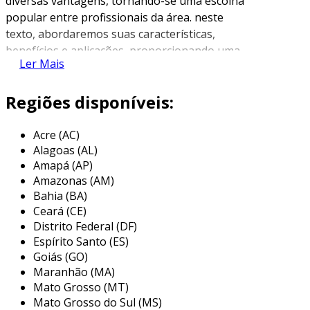
diversas vantagens, tornando-se uma escolha
popular entre profissionais da área. neste
texto, abordaremos suas características,
benefícios e aplicações, proporcionando uma
Ler Mais
visão abrangente desse produto.
o que é um parafuso auto brocante?
Regiões disponíveis:
o
parafuso auto brocante
é um tipo de
Acre (AC)
parafuso projetado para perfurar materiais
Alagoas (AL)
sem a necessidade de furar previamente. isso é
Amapá (AP)
possível graças à ponta afiada e ao design
Amazonas (AM)
exclusivo, que facilita a penetração em diversas
Bahia (BA)
superfícies. os parafusos auto brocantes são
Ceará (CE)
especialmente úteis em aplicações onde a
Distrito Federal (DF)
rapidez e a eficiência de instalação são
Espírito Santo (ES)
fundamentais.
Goiás (GO)
Maranhão (MA)
características principais
Mato Grosso (MT)
Mato Grosso do Sul (MS)