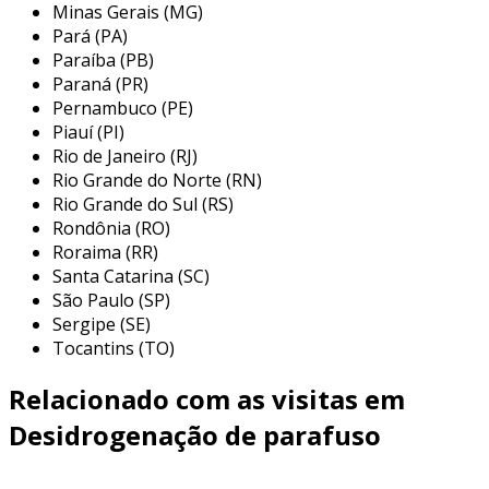
entre as características que tornam os
Minas Gerais (MG)
parafusos auto brocantes ideais para telhas,
Pará (PA)
podemos destacar:
Paraíba (PB)
Paraná (PR)
ponta auto brocante
: permite uma
Pernambuco (PE)
instalação fácil e rápida, sem necessidade
Piauí (PI)
de furadeiras.
Rio de Janeiro (RJ)
Rio Grande do Norte (RN)
resistência à corrosão
: geralmente
Rio Grande do Sul (RS)
fabricados com revestimentos que
Rondônia (RO)
garantem a durabilidade em ambientes
Roraima (RR)
externos.
Santa Catarina (SC)
variedade de tamanhos
: disponíveis em
São Paulo (SP)
Sergipe (SE)
diferentes tamanhos e diâmetros,
Tocantins (TO)
atendendo a diversas necessidades.
cabeça fresada
: a cabeça do parafuso é
Relacionado com as visitas em
projetada para se encaixar perfeitamente
Desidrogenação de parafuso
na superfície da telha, garantindo um
acabamento estético.