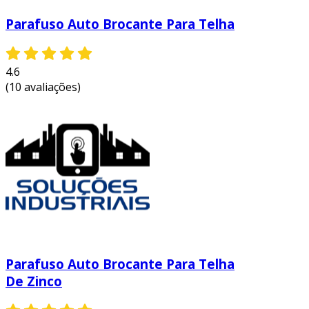
proporcionando segurança.
Parafuso Auto Brocante Para Telha
indústrias
: em ambientes industriais,
onde as coberturas precisam ser
resistentes e duráveis.
4.6
(10 avaliações)
em seguida, veremos como escolher o modelo
adequado.
como escolher o parafuso ideal?
na hora de escolher o parafuso auto brocante
para telhas, considere os seguintes fatores:
tipo de telha
: verifique se o parafuso é
compatível com o material da telha
utilizada.
Parafuso Auto Brocante Para Telha
ambiente
: para áreas expostas a
De Zinco
intempéries, escolha parafusos com
melhor resistência à corrosão.