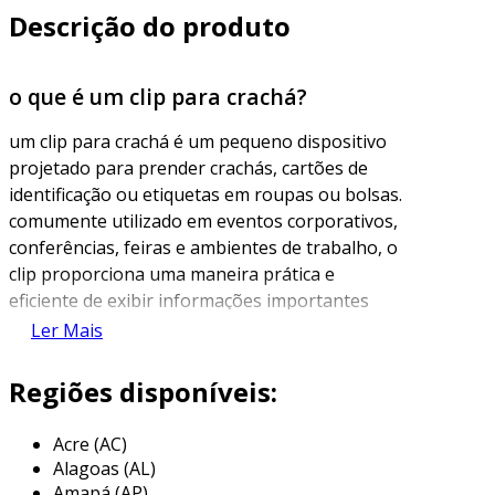
Descrição do produto
o que é um clip para crachá?
um clip para crachá é um pequeno dispositivo
projetado para prender crachás, cartões de
identificação ou etiquetas em roupas ou bolsas.
comumente utilizado em eventos corporativos,
conferências, feiras e ambientes de trabalho, o
clip proporciona uma maneira prática e
eficiente de exibir informações importantes
sobre a identificação de uma pessoa.
Ler Mais
existem diferentes estilos e formatos de clips
Regiões disponíveis:
para crachá, variando entre modelos simples de
plástico, metálicos e até opções mais
Acre (AC)
sofisticadas, que podem incluir segurança
Alagoas (AL)
extra, como fechos que dificultam o
Amapá (AP)