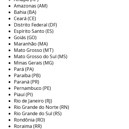
deslizamento do crachá. a escolha do tipo de
Amazonas (AM)
clip pode depender da ocasião, do ambiente e
Bahia (BA)
da durabilidade desejada.
Ceará (CE)
Distrito Federal (DF)
principais tipos de clip para crachá
Espírito Santo (ES)
Goiás (GO)
os clips para crachá são disponíveis em
Maranhão (MA)
diversos formatos e materiais, cada um
Mato Grosso (MT)
adequado para diferentes necessidades e
Mato Grosso do Sul (MS)
preferências. a escolha errada pode levar a
Minas Gerais (MG)
problemas como crachás que caem ou não
Pará (PA)
ficam visíveis. conheça alguns dos principais
Paraíba (PB)
tipos:
Paraná (PR)
Pernambuco (PE)
clip de plástico:
este é o tipo mais
Piauí (PI)
comum, leve e acessível. ele se destaca
Rio de Janeiro (RJ)
pela facilidade de uso e pela variedade de
Rio Grande do Norte (RN)
cores e designs.
Rio Grande do Sul (RS)
Rondônia (RO)
clip metálico:
feito de aço ou alumínio,
Roraima (RR)
esse modelo oferece mais resistência e