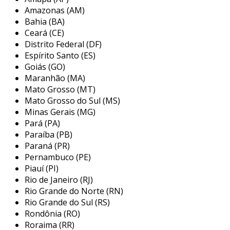
em relação ao outro. esse movimento cria um
Amazonas (AM)
espaço de compressão entre os rotors e a
Bahia (BA)
carcaça, suficiente para aumentar a pressão do
Ceará (CE)
ar.
Distrito Federal (DF)
Espírito Santo (ES)
ar entra no compressor:
o ar
Goiás (GO)
atmosférico é aspirado e direcionado para
Maranhão (MA)
os rotors.
Mato Grosso (MT)
Mato Grosso do Sul (MS)
compressão:
À medida que os rotors
Minas Gerais (MG)
giram, o ar é comprimido entre eles,
Pará (PA)
aumentando a pressão.
Paraíba (PB)
liberação:
após a compressão, o ar é
Paraná (PR)
liberado sob alta pressão para ser
Pernambuco (PE)
Piauí (PI)
utilizado nas aplicações industriais.
Rio de Janeiro (RJ)
vantagens dos compressores de
Rio Grande do Norte (RN)
parafuso
Rio Grande do Sul (RS)
Rondônia (RO)
os compressores de parafuso apresentam
Roraima (RR)