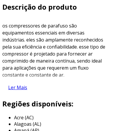
Descrição do produto
os compressores de parafuso são
equipamentos essenciais em diversas
indústrias. eles são amplamente reconhecidos
pela sua eficiência e confiabilidade. esse tipo de
compressor é projetado para fornecer ar
comprimido de maneira contínua, sendo ideal
para aplicações que requerem um fluxo
constante e constante de ar.
funcionamento do compressor de
Ler Mais
parafuso
Regiões disponíveis:
o princípio de funcionamento dos
compressores de parafuso é baseado na
Acre (AC)
compressão mecânica do ar. dentro do
Alagoas (AL)
compressor, dois rotors helicoidais giram um
Amapá (AP)