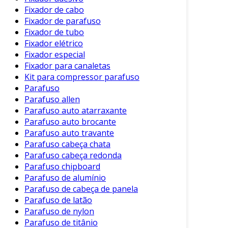
montagem de peças e componentes
Fixador de cabo
durante a produção de veículos.
Fixador de parafuso
Fixador de tubo
Armazenagem
: Facilita a organização de
Fixador elétrico
ferramentas e equipamentos em locais de
Fixador especial
trabalho.
Fixador para canaletas
Kit para compressor parafuso
Setor Eletrônico
: Empregado na fixação
Parafuso
de componentes eletrônicos em
Parafuso allen
dispositivos variados.
Parafuso auto atarraxante
Exposições e Displays
: Usado para
Parafuso auto brocante
montar produtos em vitrines e stands,
Parafuso auto travante
garantindo uma apresentação atraente.
Parafuso cabeça chata
Parafuso cabeça redonda
Essas aplicações demonstram a flexibilidade do
Parafuso chipboard
fixador magnético, permitindo seu uso em
Parafuso de alumínio
diferentes contextos e necessidades.
Parafuso de cabeça de panela
Parafuso de latão
Benefícios do Fixador Magnético
Parafuso de nylon
Parafuso de titânio
Os fixadores magnéticos oferecem uma série