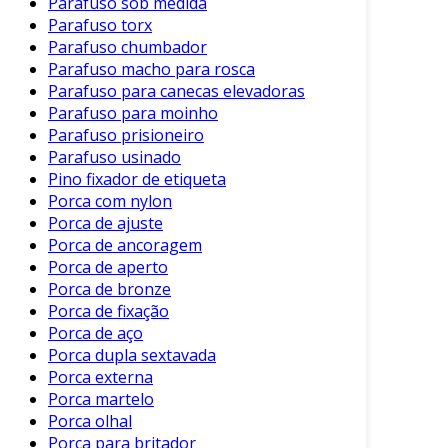
Parafuso sob medida
buscam otimizar seus processos.
Parafuso torx
Parafuso chumbador
Cuidados na Utilização
Parafuso macho para rosca
Parafuso para canecas elevadoras
Embora os fixadores magnéticos sejam
Parafuso para moinho
práticos, é essencial tomar alguns cuidados
Parafuso prisioneiro
para garantir seu desempenho. Aqui estão
Parafuso usinado
algumas diretrizes:
Pino fixador de etiqueta
Porca com nylon
Verifique a Capacidade de Carga
:
Porca de ajuste
Certifique-se de que o fixador seja
Porca de ancoragem
apropriado para o peso do objeto que
Porca de aperto
será fixado.
Porca de bronze
Porca de fixação
Evite Superfícies Sujas
: A sujeira ou
Porca de aço
restos de outros materiais podem
Porca dupla sextavada
interferir na eficácia do fixador magnético.
Porca externa
Teste Regularmente
: Realize
Porca martelo
verificações periódicas para garantir que
Porca olhal
os fixadores estejam funcionando
Porca para britador