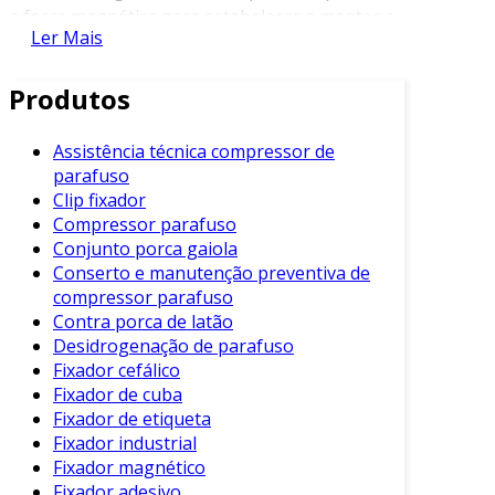
a força magnética para estabelecer e manter a
Ler Mais
conexão entre diferentes componentes.
Geralmente, é composto por ímãs
Produtos
permanentes ou eletroímãs, que oferecem a
capacidade de fixar objetos de maneira segura
e confiável. Isso o torna ideal para uma ampla
Assistência técnica compressor de
parafuso
gama de aplicações industriais e comerciais.
Clip fixador
Além disso, sua instalação é simples e prática, o
Compressor parafuso
que reduz os custos operacionais. O fixador
Conjunto porca gaiola
Conserto e manutenção preventiva de
magnético pode ser encontrado em diversos
compressor parafuso
formatos e tamanhos, adaptando-se às
Contra porca de latão
necessidades específicas de cada projeto.
Desidrogenação de parafuso
Aplicações do Fixador Magnético
Fixador cefálico
Fixador de cuba
O fixador magnético pode ser utilizado em
Fixador de etiqueta
diversas áreas, incluindo:
Fixador industrial
Fixador magnético
Indústria Automotiva
: Utilizado na
Fixador adesivo