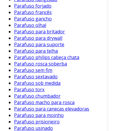
principais, podemos mencionar:
Parafuso forjado
Parafuso francês
Construção Civil
: Usados para fixar
Parafuso gancho
estruturas metálicas e equipamentos.
Parafuso olhal
Indústria Automotiva
: Fazem parte do
Parafuso para britador
motor e da montagem de chassis de
Parafuso para drywall
Parafuso para suporte
veículos.
Parafuso para telha
Eletrônicos
: Utilizados para montar
Parafuso philips cabeça chata
componentes em dispositivos eletrônicos.
Parafuso rosca soberba
Parafuso sem fim
Essas aplicações demonstram a versatilidade
Parafuso sextavado
dos parafusos de aço, que se adaptam a
Parafuso sob medida
diferentes necessidades.
Parafuso torx
Parafuso chumbador
Vantagens da Utilização de
Parafuso macho para rosca
Parafusos de Aço
Parafuso para canecas elevadoras
Parafuso para moinho
A utilização de parafusos de aço traz diversos
Parafuso prisioneiro
benefícios, que contribuem para a eficiência e
Parafuso usinado