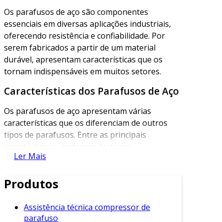
Os parafusos de aço são componentes
essenciais em diversas aplicações industriais,
oferecendo resistência e confiabilidade. Por
serem fabricados a partir de um material
durável, apresentam características que os
tornam indispensáveis em muitos setores.
Características dos Parafusos de Aço
Os parafusos de aço apresentam várias
características que os diferenciam de outros
tipos de parafusos. Entre as principais
características, podemos destacar:
Ler Mais
Alta Resistência
: O aço é um material que
suporta altos níveis de tensão e carga.
Produtos
Durabilidade
: Os parafusos de aço são
menos suscetíveis à corrosão quando
Assistência técnica compressor de
parafuso
tratados corretamente.