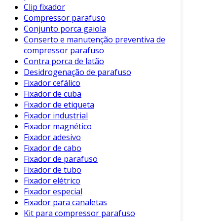
Clip fixador
Variedade
: Disponíveis em diferentes
Compressor parafuso
tamanhos, formatos e tipos de rosca,
Conjunto porca gaiola
atendendo a várias necessidades.
Conserto e manutenção preventiva de
compressor parafuso
Facilidade de Instalação
: Podem ser
Contra porca de latão
facilmente instalados e removidos, o que
Desidrogenação de parafuso
proporciona agilidade nos montagens.
Fixador cefálico
Fixador de cuba
Essas características garantem que os
Fixador de etiqueta
parafusos de aço sejam aplicados em uma
Fixador industrial
ampla gama de indústrias, desde a construção
Fixador magnético
civil até a fabricação de automóveis.
Fixador adesivo
Fixador de cabo
Tipos de Parafuso de Aço
Fixador de parafuso
Fixador de tubo
Os parafusos de aço se apresentam em
Fixador elétrico
diversas formas, cada uma adequada a um tipo
Fixador especial
específico de aplicação. Os principais tipos
Fixador para canaletas
incluem:
Kit para compressor parafuso