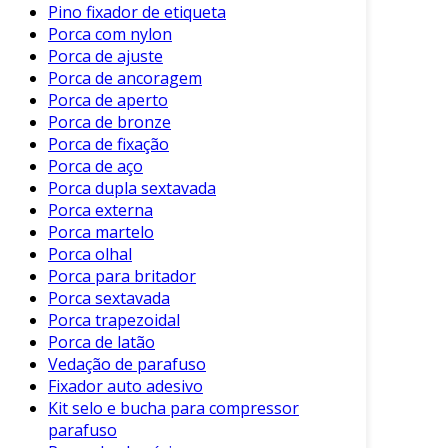
segurança das operações. Dentre os principais
Pino fixador de etiqueta
benefícios, podemos listar:
Porca com nylon
Porca de ajuste
Custo-Benefício
: Por serem amplamente
Porca de ancoragem
utilizados, geralmente possuem um custo
Porca de aperto
acessível.
Porca de bronze
Porca de fixação
Força e resistência
: Suportam cargas
Porca de aço
importantes, aumentando a segurança
Porca dupla sextavada
das estruturas.
Porca externa
Manutenção
: Exigem pouca manutenção,
Porca martelo
facilitando o processo de montagem e
Porca olhal
desmontagem.
Porca para britador
Porca sextavada
Essas vantagens fazem dos parafusos de aço
Porca trapezoidal
uma opção atrativa para empresas de diversas
Porca de latão
áreas.
Vedação de parafuso
Fixador auto adesivo
Cuidados na Utilização
Kit selo e bucha para compressor
parafuso
Embora os parafusos de aço ofereçam muitos