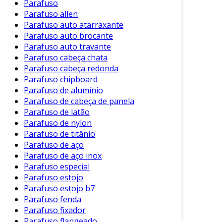
Parafuso
Parafuso Allen
: Utilizado quando um
Parafuso allen
acabamento de superfície liso é
Parafuso auto atarraxante
necessário, pois permite a utilização de
Parafuso auto brocante
ferramentas hexagonais.
Parafuso auto travante
Parafuso Autoperfurante
: Ideal para
Parafuso cabeça chata
materiais mais espessos, elimina a
Parafuso cabeça redonda
Parafuso chipboard
necessidade de tratamento prévio da
Parafuso de alumínio
superfície.
Parafuso de cabeça de panela
Parafuso de Máquinas
: Projetado para
Parafuso de latão
suportar cargas pesadas em aplicações
Parafuso de nylon
mecânicas.
Parafuso de titânio
Parafuso de aço
A escolha do tipo ideal deve ser feita de acordo
Parafuso de aço inox
com a aplicação e as condições ambientais.
Parafuso especial
Parafuso estojo
Aplicações dos Parafusos de Aço
Parafuso estojo b7
Parafuso fenda
Os parafusos de aço são utilizados em uma
Parafuso fixador
diversidade de aplicações industriais. Entre as
Parafuso flangeado