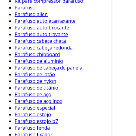
Kit para compressor parafuso
A escolha de parafusos estojo traz uma série
Parafuso
de vantagens para os processos industriais.
Parafuso allen
Entre os principais benefícios, destacam-se:
Parafuso auto atarraxante
Parafuso auto brocante
Facilidade de Montagem
: A sua
Parafuso auto travante
estrutura facilita o processo de
Parafuso cabeça chata
montagem, economizando tempo e
Parafuso cabeça redonda
esforço.
Parafuso chipboard
Parafuso de alumínio
Alta Resistência
: São projetados para
Parafuso de cabeça de panela
suportar cargas pesadas, garantindo a
Parafuso de latão
integridade das estruturas.
Parafuso de nylon
Versatilidade
: Podem ser utilizados em
Parafuso de titânio
diferentes setores, como automotivo,
Parafuso de aço
eletrônico e de construção.
Parafuso de aço inox
Parafuso especial
Custo-efetividade
: Em comparação a
Parafuso estojo
outros sistemas de fixação, os parafusos
Parafuso estojo b7
estojo oferecem um bom equilíbrio entre
Parafuso fenda
custo e desempenho.
Parafuso fixador