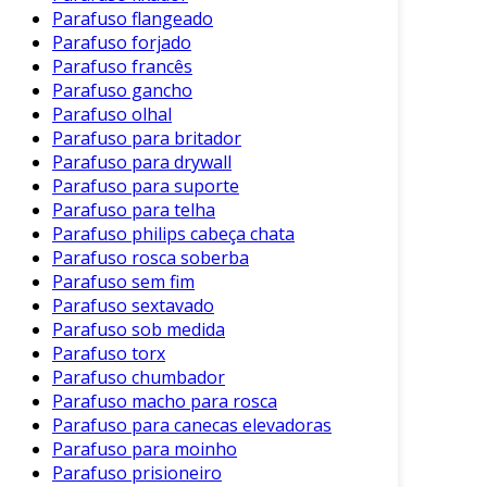
Parafuso flangeado
Esses benefícios tornam os parafusos estojo
Parafuso forjado
uma escolha popular em vários ambientes de
Parafuso francês
fabricação.
Parafuso gancho
Parafuso olhal
Aplicações Comuns
Parafuso para britador
Parafuso para drywall
Os parafusos estojo são utilizados em diversas
Parafuso para suporte
aplicações industriais, destacando-se em:
Parafuso para telha
Parafuso philips cabeça chata
Montagem de Máquinas
: Utilizados para
Parafuso rosca soberba
unir componentes que requerem
Parafuso sem fim
resistência e estabilidade.
Parafuso sextavado
Equipamentos Eletrônicos
: Essenciais na
Parafuso sob medida
fixação de partes em dispositivos
Parafuso torx
Parafuso chumbador
eletrônicos, onde a precisão é crucial.
Parafuso macho para rosca
Móveis e Estruturas
: Usados na indústria
Parafuso para canecas elevadoras
de móveis, promovendo a durabilidade e a
Parafuso para moinho
estética dos produtos.
Parafuso prisioneiro