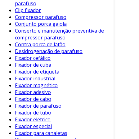
chaves apropriadas para aperto.
parafuso
Clip fixador
Material
: Podem ser feitos de aço
Compressor parafuso
inoxidável, carbono ou outros materiais
Conjunto porca gaiola
que garantem resistência e durabilidade.
Conserto e manutenção preventiva de
Dimensões Variadas
: Disponíveis em
compressor parafuso
diferentes tamanhos e diâmetros, eles se
Contra porca de latão
adaptam a múltiplas necessidades
Desidrogenação de parafuso
Fixador cefálico
industriais.
Fixador de cuba
Rosca
: A rosca é projetada para
Fixador de etiqueta
proporcionar um aperto firme, evitando
Fixador industrial
folgas.
Fixador magnético
Fixador adesivo
Essas características asseguram que o
Fixador de cabo
parafuso estojo desempenhe seu papel de
Fixador de parafuso
maneira eficaz em uma variedade de contextos.
Fixador de tubo
Fixador elétrico
Benefícios do Uso de Parafusos
Fixador especial
Estojo
Fixador para canaletas