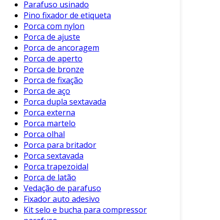
Parafuso usinado
Essas aplicações demonstram a versatilidade
Pino fixador de etiqueta
dos parafusos estojo em diferentes contextos.
Porca com nylon
Porca de ajuste
Dicas para Escolher Parafusos Estojo
Porca de ancoragem
Porca de aperto
A seleção do tipo certo de parafuso estojo é
Porca de bronze
fundamental para garantir o sucesso da
Porca de fixação
montagem. Aqui estão algumas dicas a
Porca de aço
considerar:
Porca dupla sextavada
Porca externa
Avalie a Carga
: Considere o peso e o tipo
Porca martelo
de carga que o parafuso precisa suportar.
Porca olhal
Material Apropriado
: Escolha o material
Porca para britador
que melhor se adapta ao ambiente (ex:
Porca sextavada
Porca trapezoidal
resistência à corrosão).
Porca de latão
Tamanho e Rosca
: Verifique as
Vedação de parafuso
dimensões para garantir a
Fixador auto adesivo
compatibilidade com os componentes a
Kit selo e bucha para compressor
serem fixados.