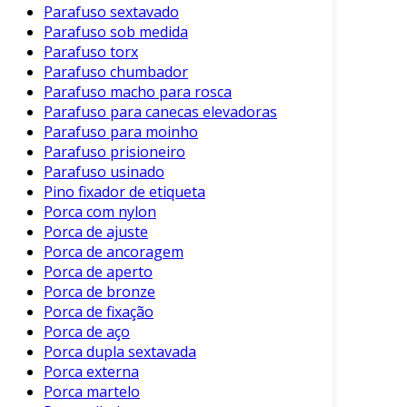
Parafuso sextavado
A fabricação de parafusos usinados envolve
Parafuso sob medida
várias etapas que garantem a qualidade do
Parafuso torx
Parafuso chumbador
produto final. O processo típico inclui:
Parafuso macho para rosca
Escolha do Material
: O primeiro passo é
Parafuso para canecas elevadoras
selecionar o tipo de aço ou liga que
Parafuso para moinho
Parafuso prisioneiro
melhor se adapta às necessidades do
Parafuso usinado
projeto.
Pino fixador de etiqueta
Usinagem
: O material é colocado em uma
Porca com nylon
máquina de usinagem, onde é cortado e
Porca de ajuste
moldado para alcançar as dimensões
Porca de ancoragem
desejadas.
Porca de aperto
Porca de bronze
Tratamento Superficial
: Após a
Porca de fixação
usinagem, os parafusos podem passar
Porca de aço
por tratamentos de superfície, como
Porca dupla sextavada
galvanização ou anodização, para
Porca externa
aumentar a resistência à corrosão.
Porca martelo