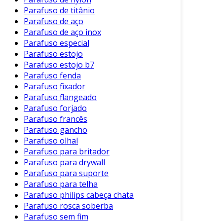
Parafuso de titânio
utilizados em diversos setores. Abaixo, são
Parafuso de aço
apresentadas algumas das principais
Parafuso de aço inox
aplicações:
Parafuso especial
Parafuso estojo
Indústria Automotiva
: Essenciais na
Parafuso estojo b7
montagem de componentes de veículos,
Parafuso fenda
garantindo a segurança e durabilidade.
Parafuso fixador
Aeroespacial
: Utilizados em aplicações
Parafuso flangeado
que requerem extrema precisão e
Parafuso forjado
resistência a condições adversas.
Parafuso francês
Parafuso gancho
Construção Civil
: Mais comuns em
Parafuso olhal
estruturas metálicas, onde a eficiência e a
Parafuso para britador
força de fixação são cruciais.
Parafuso para drywall
Parafuso para suporte
Eletrônica
: Empregados na montagem de
Parafuso para telha
dispositivos eletrônicos, assegurando
Parafuso philips cabeça chata
conexões firmes e seguras.
Parafuso rosca soberba
Processo de Fabricação
Parafuso sem fim