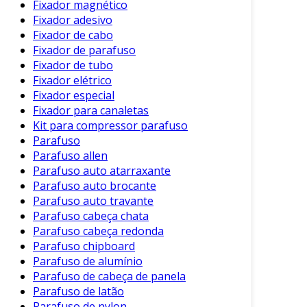
Fixador magnético
em um encaixe perfeito entre as peças.
Fixador adesivo
Variedade de Materiais
: Podem ser
Fixador de cabo
fabricados em diversos tipos de metais,
Fixador de parafuso
incluindo aço inoxidável, alumínio e ligas
Fixador de tubo
especiais, atendendo a diferentes
Fixador elétrico
necessidades industriais.
Fixador especial
Fixador para canaletas
Resistência Elevada
: Devido ao controle
Kit para compressor parafuso
de qualidade na produção, esses
Parafuso
parafusos têm alta resistência à tração e à
Parafuso allen
corrosão.
Parafuso auto atarraxante
Parafuso auto brocante
Personalização
: É possível fabricar
Parafuso auto travante
parafusos com especificações únicas,
Parafuso cabeça chata
como tamanhos e formatos específicos,
Parafuso cabeça redonda
adaptando-se facilmente a projetos
Parafuso chipboard
personalizados.
Parafuso de alumínio
Parafuso de cabeça de panela
Aplicações do Parafuso Usinado
Parafuso de latão
Parafuso de nylon
Os parafusos usinados são amplamente