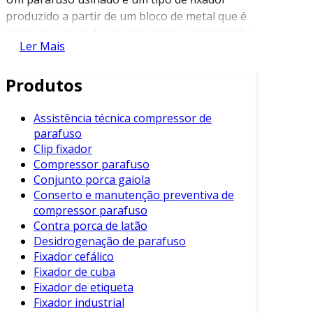
produzido a partir de um bloco de metal que é
moldado e cortado em máquinas especializadas.
Ler Mais
Ao contrário dos parafusos forjados, que são
feitos a partir de um pedaço de metal aquecido
Produtos
e moldado, os parafusos usinados passam por
um processo de remoção de material, o que
permite um controle mais rigoroso das suas
Assistência técnica compressor de
parafuso
dimensões.
Clip fixador
Benefícios dos Parafusos Usinados
Compressor parafuso
Conjunto porca gaiola
Os parafusos usinados oferecem várias
Conserto e manutenção preventiva de
vantagens que os tornam preferíveis em certas
compressor parafuso
aplicações. Entre os principais benefícios,
Contra porca de latão
destacam-se:
Desidrogenação de parafuso
Fixador cefálico
Precisão Dimensional
: O processo de
Fixador de cuba
usinagem permite uma produção com
Fixador de etiqueta
tolerâncias muito apertadas, resultando
Fixador industrial