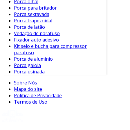
Porca olhal
Inspeção de Qualidade
: A última etapa
Porca para britador
envolve a inspeção rigorosa dos
Porca sextavada
parafusos para garantir que atendem às
Porca trapezoidal
especificações técnicas.
Porca de latão
Vedação de parafuso
Importância da Escolha Adequada
Fixador auto adesivo
Kit selo e bucha para compressor
Selecionar o tipo certo de parafuso usinado é
parafuso
crucial para o sucesso de qualquer projeto.
Porca de alumínio
Parafusos errados podem resultar em falhas
Porca gaiola
estruturais, levando a problemas de segurança
Porca usinada
e perda de tempo e recursos. Portanto,
considerar fatores como carga máxima,
Sobre Nós
ambiente de aplicação e requisitos de
Mapa do site
resistência é fundamental.
Política de Privacidade
Termos de Uso
Cuidados e Manutenção
Para garantir a longevidade dos parafusos
usinados, algumas práticas de cuidados e