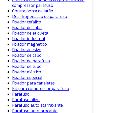
carbono ou inox, oferecem resistência e
compressor parafuso
durabilidade em diferentes ambientes.
Contra porca de latão
Desidrogenação de parafuso
Dimensões Variadas
: Disponíveis em
Fixador cefálico
diversos tamanhos e diâmetros,
Fixador de cuba
facilitando a escolha para diferentes
Fixador de etiqueta
aplicações.
Fixador industrial
Fixador magnético
Além disso, a variedade de acabamentos, como
Fixador adesivo
zincado ou niquelado, proporciona proteção
Fixador de cabo
contra corrosão, aumentando sua vida útil.
Fixador de parafuso
Fixador de tubo
Benefícios do Uso de Parafuso
Fixador elétrico
Philips Cabeça Chata
Fixador especial
Fixador para canaletas
Ao optar pelo parafuso Philips com cabeça
Kit para compressor parafuso
chata, você garante inúmeros benefícios, como:
Parafuso
Parafuso allen
Facilidade de Instalação
: O design
Parafuso auto atarraxante
ergonômico do encaixe permite uma
Parafuso auto brocante
instalação rápida e eficiente.