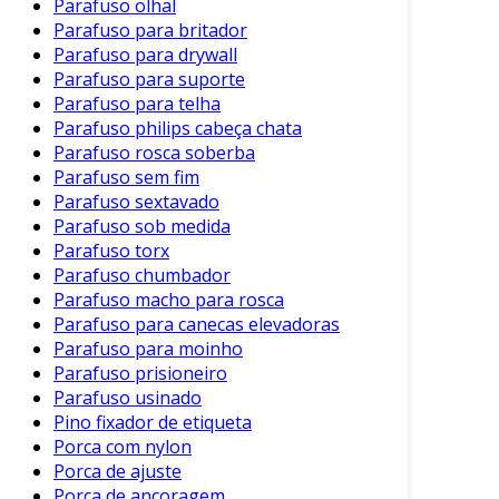
Parafuso olhal
versáteis e podem ser encontrados em diversas
Parafuso para britador
aplicações, como:
Parafuso para drywall
Parafuso para suporte
Montagem de Móveis
: Ideal para fixar
Parafuso para telha
componentes sem comprometer o visual.
Parafuso philips cabeça chata
Eletrodomésticos
: Utilizados na
Parafuso rosca soberba
fabricação de diversos aparelhos, pela
Parafuso sem fim
segurança oferecida.
Parafuso sextavado
Parafuso sob medida
Construção Civil
: Empregados em
Parafuso torx
estruturas de madeira e em fachadas,
Parafuso chumbador
onde acabamento e firmeza são
Parafuso macho para rosca
essenciais.
Parafuso para canecas elevadoras
Parafuso para moinho
Devido a essa versatilidade, são equipamentos
Parafuso prisioneiro
indispensáveis em qualquer caixa de
Parafuso usinado
ferramentas.
Pino fixador de etiqueta
Porca com nylon
Manutenção e Cuidados
Porca de ajuste
Porca de ancoragem
Embora os parafusos Philips com cabeça chata