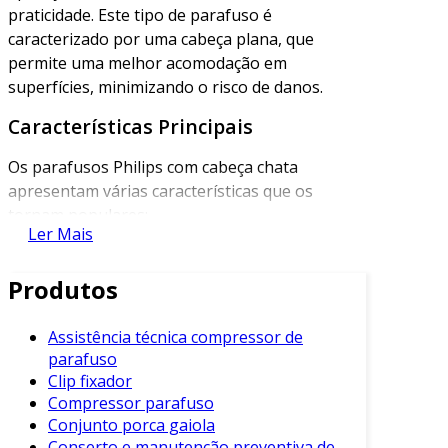
praticidade. Este tipo de parafuso é
caracterizado por uma cabeça plana, que
permite uma melhor acomodação em
superfícies, minimizando o risco de danos.
Características Principais
Os parafusos Philips com cabeça chata
apresentam várias características que os
tornam populares:
Ler Mais
Design da Cabeça
: A cabeça chata
permite um encaixe mais nivelado, ideal
Produtos
para acabamentos e superfícies delicadas.
Recessão Philips
: O design do encaixe
Assistência técnica compressor de
parafuso
Philips proporciona melhor aderência ao
Clip fixador
uso de chaves de fenda, reduzindo a
Compressor parafuso
chance de escorregamento.
Conjunto porca gaiola
Material
: Geralmente feitos de aço
Conserto e manutenção preventiva de