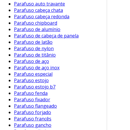
Parafuso auto travante
Estética Melhorada
: A cabeça plana fica
Parafuso cabeça chata
alinhada à superfície, proporcionando um
Parafuso cabeça redonda
Parafuso chipboard
acabamento mais elegante.
Parafuso de alumínio
Redução de Danos
: Ao assentar planos, a
Parafuso de cabeça de panela
probabilidade de danificar a superfície é
Parafuso de latão
significativamente reduzida.
Parafuso de nylon
Parafuso de titânio
Versatilidade de Aplicação
: Pode ser
Parafuso de aço
utilizado em madeira, plástico e metal,
Parafuso de aço inox
adaptando-se a variadas necessidades.
Parafuso especial
Parafuso estojo
A adoção desses parafusos se dá em setores
Parafuso estojo b7
como móveis, eletrodomésticos e construção
Parafuso fenda
civil, onde a eficiência e a estética são
Parafuso fixador
primordiais.
Parafuso flangeado
Parafuso forjado
Aplicações Comuns
Parafuso francês
Parafuso gancho
Os parafusos Philips com cabeça chata são