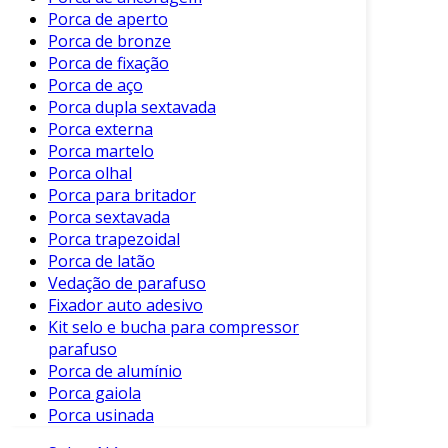
Porca de aperto
sejam duráveis, algumas práticas de
Porca de bronze
manutenção podem prolongar sua vida útil:
Porca de fixação
Porca de aço
Armazenamento Adequado
: Mantenha
Porca dupla sextavada
os parafusos em local seco para evitar
Porca externa
corrosão.
Porca martelo
Uso de Ferramentas Adequadas
: Utilize
Porca olhal
chaves de fenda que se ajustem
Porca para britador
precisamente ao encaixe para evitar
Porca sextavada
Porca trapezoidal
danos.
Porca de latão
Inspeção Regular
: Verifique
Vedação de parafuso
periodicamente a fixação para garantir
Fixador auto adesivo
segurança e funcionalidade.
Kit selo e bucha para compressor
parafuso
Essas ações preventivas podem ajudar a
Porca de alumínio
garantir desempenho e longevidade nos
Porca gaiola
projetos.
Porca usinada
Considerações Finais